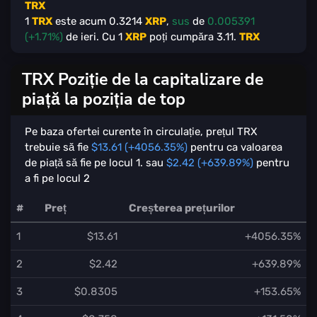
TRX
1
TRX
este acum
0.3214
XRP
,
sus
de
0.005391
(+1.71%)
de ieri. Cu
1
XRP
poți cumpăra
3.11
.
TRX
TRX Poziție de la capitalizare de
piață la poziția de top
Pe baza ofertei curente în circulație, prețul TRX
trebuie să fie
$13.61 (+4056.35%)
pentru ca valoarea
de piață să fie pe locul 1. sau
$2.42 (+639.89%)
pentru
a fi pe locul 2
#
Preț
Creșterea prețurilor
1
$13.61
+4056.35%
2
$2.42
+639.89%
3
$0.8305
+153.65%