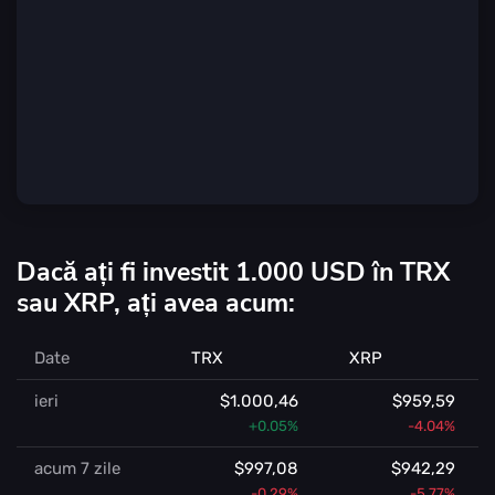
Dacă ați fi investit 1.000 USD în TRX
sau XRP, ați avea acum:
Date
TRX
XRP
ieri
$1.000,46
$959,59
+0.05%
-4.04%
acum 7 zile
$997,08
$942,29
-0.29%
-5.77%