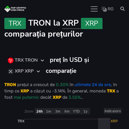
RO
TRON la
XRP
TRX
XRP
comparația prețurilor
preț în USD și
TRX TRON
comparație
XRP XRP
TRON
prețul
a crescut
de
0.30%
în
ultimele 24 de ore
, în
timp ce
XRP
a căzut
cu
-3.14%
. În general, moneda
TRX
a
fost
mai puternic
decât
XRP
de
3.55%
..
Indicators
Zoom
24h
1m
3m
6m
YTD
1y
TRX
XRP