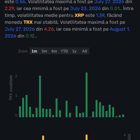
este
0.56
. Volatilitatea maximă a fost pe
July 27, 2026
din
2.29
, iar cea minimă a fost pe
July 23, 2026
din
0.01
.. Între
timp, volatilitatea medie pentru
XRP
este
1.39
, făcând
moneda
TRX
mai stabilă
. Volatilitatea maximă a fost pe
July 27, 2026
din
4.26
, iar cea minimă a fost pe
August 1,
2026
din
0.12
..
Zoom
1m
3m
6m
YTD
1y
All
2
TRX volatilitate
1
0
4