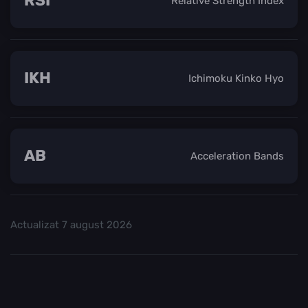
RSI
Relative Strength Index
IKH
Ichimoku Kinko Hyo
AB
Acceleration Bands
Actualizat
7 august 2026
Consultați
și începeți să tranzacționați.
Top Crypo Burse