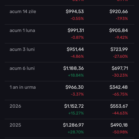
acum 14 zile
$994,53
$920,66
-0.55%
-7.93%
acum 1 luna
$991,31
$905,84
-0.87%
-9.42%
acum 3 luni
$951,44
$723,99
-4.86%
-27.60%
acum 6 luni
$1.188,36
$697,71
+18.84%
-30.23%
1 an in urma
$966,30
$342,48
-3.37%
-65.75%
2026
$1.152,72
$553,67
+15.27%
-44.63%
2025
$1.286,97
$490,18
+28.70%
-50.98%