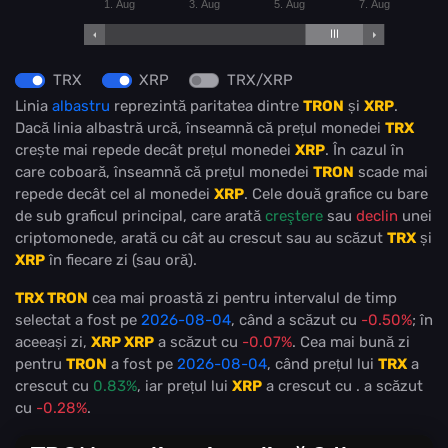
1. Aug
3. Aug
5. Aug
7. Aug
TRX
XRP
TRX/XRP
Linia
albastru
reprezintă paritatea dintre
TRON
și
XRP
.
Dacă linia albastră urcă, înseamnă că prețul monedei
TRX
crește mai repede decât prețul monedei
XRP
. În cazul în
care coboară, înseamnă că prețul monedei
TRON
scade mai
repede decât cel al monedei
XRP
. Cele două grafice cu bare
de sub graficul principal, care arată
creştere
sau
declin
unei
criptomonede, arată cu cât au crescut sau au scăzut
TRX
și
XRP
în fiecare zi (sau oră).
TRX TRON
cea mai proastă zi pentru intervalul de timp
selectat a fost pe
2026-08-04
, când a scăzut cu
-0.50%
; în
aceeași zi,
XRP XRP
a scăzut cu
-0.07%
. Cea mai bună zi
pentru
TRON
a fost pe
2026-08-04
, când prețul lui
TRX
a
crescut cu
0.83%
, iar prețul lui
XRP
a crescut cu
.
a scăzut
cu
-0.28%
.