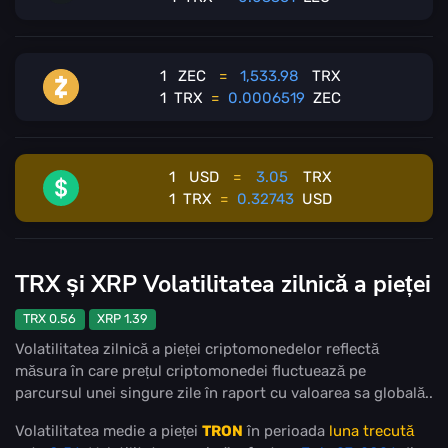
1
ZEC
=
1,533.98
TRX
1
TRX
=
0.0006519
ZEC
1
USD
=
3.05
TRX
1
TRX
=
0.32743
USD
TRX și XRP Volatilitatea zilnică a pieței
TRX 0.56
XRP 1.39
Volatilitatea zilnică a pieței criptomonedelor reflectă
măsura în care prețul criptomonedei fluctuează pe
parcursul unei singure zile în raport cu valoarea sa globală..
Volatilitatea medie a pieței
TRON
în perioada
luna trecută