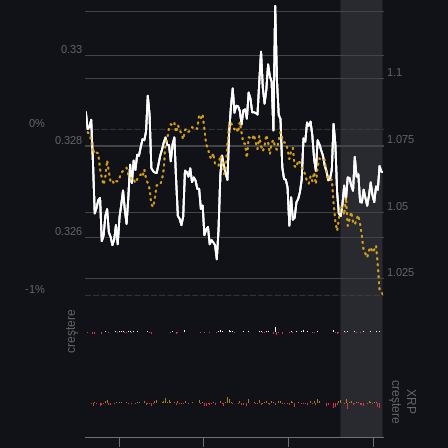
0.33
1.1
0%
1.075
0.328
1.05
0.326
1.025
-1%
creştere
creştere
XRP