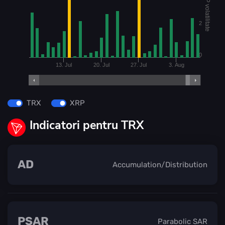
XRP volatilitate
2
0
13. Jul
20. Jul
27. Jul
3. Aug
TRX
XRP
Indicatori pentru TRX
AD
Accumulation/Distribution
PSAR
Parabolic SAR