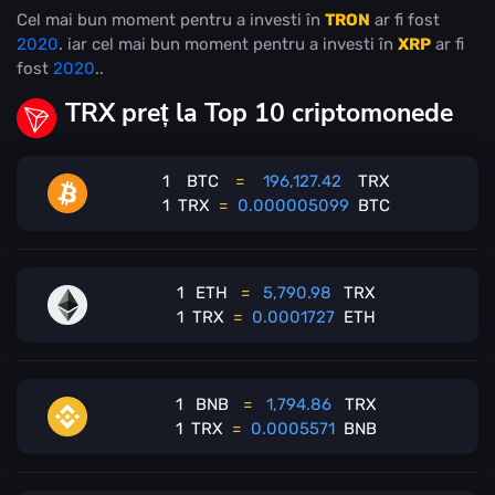
Cel mai bun moment pentru a investi în
TRON
ar fi fost
2020
. iar cel mai bun moment pentru a investi în
XRP
ar fi
fost
2020
..
TRX preț la Top 10 criptomonede
1
BTC
=
196,127.42
TRX
1
TRX
=
0.000005099
BTC
1
ETH
=
5,790.98
TRX
1
TRX
=
0.0001727
ETH
1
BNB
=
1,794.86
TRX
1
TRX
=
0.0005571
BNB