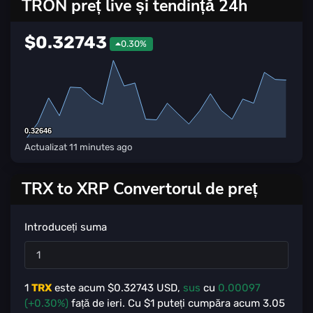
TRON preț live și tendință 24h
$0.32743
0.30%
0.32646
0.32646
Actualizat
11 minutes ago
TRX to XRP Convertorul de preț
Introduceți suma
1
TRX
este acum $
0.32743
USD,
sus
cu
0.00097
(+0.30%)
față de ieri. Cu $
1
puteți cumpăra acum
3.05