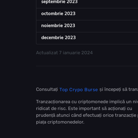
septembrie 2023
octombrie 2023
noiembrie 2023
decembrie 2023
Actualizat
7 ianuarie 2024
Consultați
și începeți să tr
Top Crypo Burse
Tranzacționarea cu criptomonede implică un ni
ridicat de risc. Este important să acționați cu
prudență atunci când efectuați orice tranzacție
piața criptomonedelor.