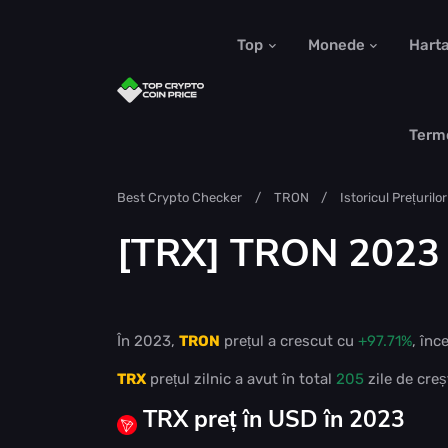
Top
Monede
Hart
Term
Best Crypto Checker
TRON
Istoricul Prețurilor
[TRX] TRON 2023 U
În 2023,
TRON
prețul a crescut cu
+97.71%
, înc
TRX
prețul zilnic a avut în total
205
zile de creș
TRX preț în USD în 2023