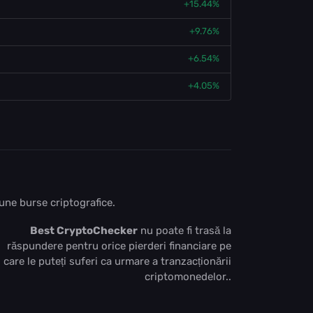
+15.44%
+9.76%
+6.54%
+4.05%
bune burse criptografice.
Best CryptoChecker
nu poate fi trasă la
răspundere pentru orice pierderi financiare pe
care le puteți suferi ca urmare a tranzacționării
criptomonedelor..