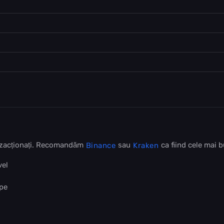
anzacționați. Recomandăm
sau
ca fiind cele mai 
Binance
Kraken
vel
 pe