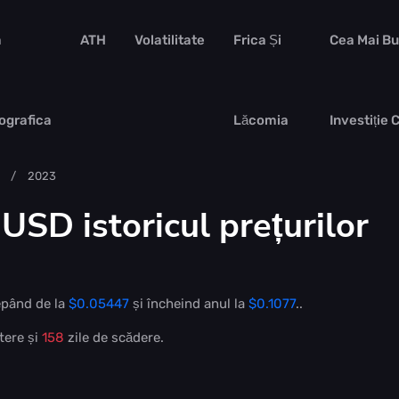
a
ATH
Volatilitate
Frica Și
Cea Mai B
ografica
Lăcomia
Investiție 
2023
SD istoricul prețurilor
epând de la
$0.05447
și încheind anul la
$0.1077
..
tere și
158
zile de scădere.