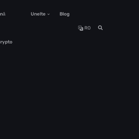
ună
Unelte
Blog
RO
Crypto