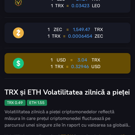
1
TRX
=
0.03423
LEO
1
ZEC
=
1,549.47
TRX
1
TRX
=
0.0006454
ZEC
1
USD
=
3.04
TRX
1
TRX
=
0.32946
USD
TRX și ETH Volatilitatea zilnică a pieței
TRX 0.49
ETH 1.55
Volatilitatea zilnică a pieței criptomonedelor reflectă
măsura în care prețul criptomonedei fluctuează pe
parcursul unei singure zile în raport cu valoarea sa globală..