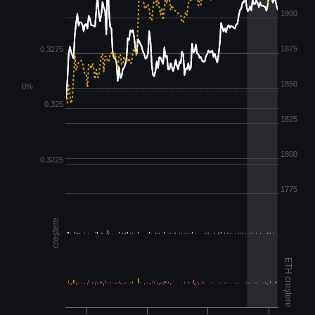
1900
1875
0.3275
1850
0%
0.325
1825
1800
0.3225
1775
creştere
ETH creştere