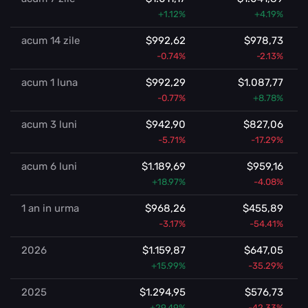
+1.12%
+4.19%
acum 14 zile
$992,62
$978,73
-0.74%
-2.13%
acum 1 luna
$992,29
$1.087,77
-0.77%
+8.78%
acum 3 luni
$942,90
$827,06
-5.71%
-17.29%
acum 6 luni
$1.189,69
$959,16
+18.97%
-4.08%
1 an in urma
$968,26
$455,89
-3.17%
-54.41%
2026
$1.159,87
$647,05
+15.99%
-35.29%
2025
$1.294,95
$576,73
+29.49%
-42.33%