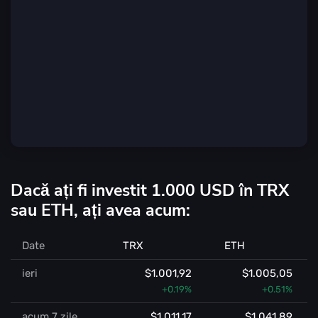
Dacă ați fi investit 1.000 USD în TRX
sau ETH, ați avea acum:
Date
TRX
ETH
ieri
$1.001,92
$1.005,05
+0.19%
+0.51%
acum 7 zile
$1.011,17
$1.041,89