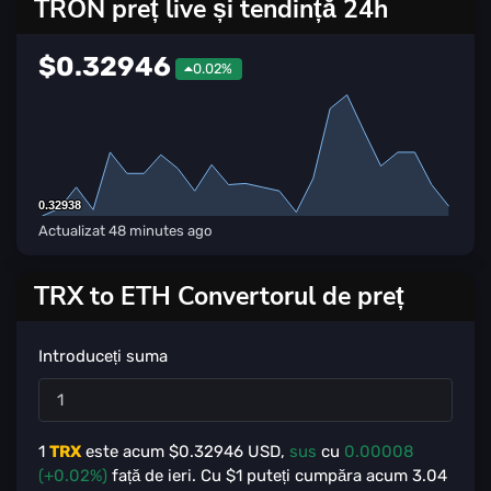
TRON preț live și tendință 24h
$0.32946
0.02%
0.32938
0.32938
Actualizat
48 minutes ago
TRX to ETH Convertorul de preț
Introduceți suma
1
TRX
este acum $
0.32946
USD,
sus
cu
0.00008
(+0.02%)
față de ieri. Cu $
1
puteți cumpăra acum
3.04