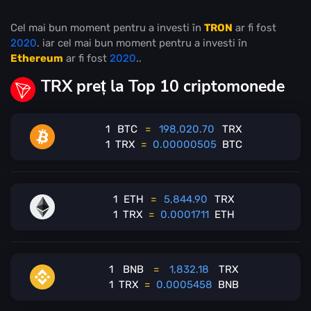
Cel mai bun moment pentru a investi în
TRON
ar fi fost
2020
. iar cel mai bun moment pentru a investi în
Ethereum
ar fi fost
2020
..
TRX preț la Top 10 criptomonede
1
BTC
=
198,020.70
TRX
1
TRX
=
0.00000505
BTC
1
ETH
=
5,844.90
TRX
1
TRX
=
0.0001711
ETH
1
BNB
=
1,832.18
TRX
1
TRX
=
0.0005458
BNB