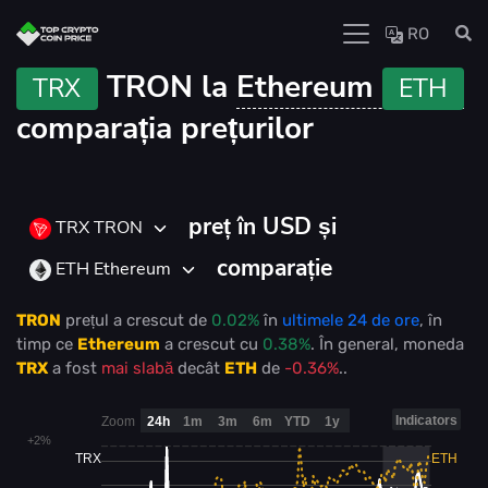
RO
TRON la
Ethereum
TRX
ETH
comparația prețurilor
preț în USD și
TRX TRON
comparație
ETH Ethereum
TRON
prețul
a crescut
de
0.02%
în
ultimele 24 de ore
, în
timp ce
Ethereum
a crescut
cu
0.38%
. În general, moneda
TRX
a fost
mai slabă
decât
ETH
de
-0.36%
..
Indicators
Zoom
24h
1m
3m
6m
YTD
1y
+2%
TRX
ETH