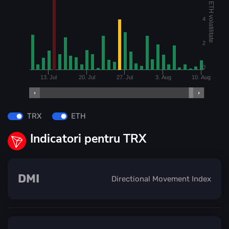
ETH volatilitate
4
2
0
13. Jul
20. Jul
27. Jul
3. Aug
10. Aug
TRX
ETH
Indicatori pentru TRX
DMI
Directional Movement Index