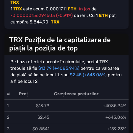
TRX
1
TRX
este acum
0.0001711
ETH
,
în jos
de
-0.00000156294603 (-0.91%)
de ieri. Cu
1
ETH
poți
cumpăra
5,844.90
.
TRX
TRX Poziție de la capitalizare de
piață la poziția de top
Pe baza ofertei curente în circulație, prețul TRX
trebuie să fie
$13.79 (+4085.94%)
pentru ca valoarea
de piață să fie pe locul 1. sau
$2.45 (+643.06%)
pentru
a fi pe locul 2
#
Preț
Creșterea prețurilor
1
$13.79
+4085.94%
2
$2.45
+643.06%
3
$0.8541
+159.23%