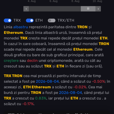
4. Aug
6. Aug
8. Aug
10. Aug
TRX
ETH
TRX/ETH
Linia
albastru
reprezintă paritatea dintre
TRON
și
Ethereum
. Dacă linia albastră urcă, înseamnă că prețul
monedei
TRX
crește mai repede decât prețul monedei
ETH
.
În cazul în care coboară, înseamnă că prețul monedei
TRON
scade mai repede decât cel al monedei
Ethereum
. Cele
două grafice cu bare de sub graficul principal, care arată
creştere
sau
declin
unei criptomonede, arată cu cât au
crescut sau au scăzut
TRX
și
ETH
în fiecare zi (sau oră).
TRX TRON
cea mai proastă zi pentru intervalul de timp
selectat a fost pe
2026-08-04
, când a scăzut cu
-0.50%
; în
aceeași zi,
ETH Ethereum
a scăzut cu
-0.02%
. Cea mai
bună zi pentru
TRON
a fost pe
2026-08-04
, când prețul lui
TRX
a crescut cu
0.83%
, iar prețul lui
ETH
a crescut cu
.
a
scăzut cu
-0.17%
.