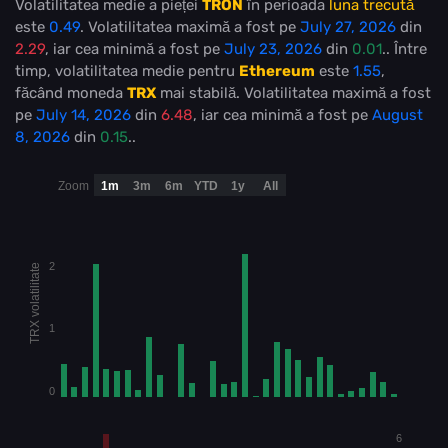
Volatilitatea medie a pieței
TRON
în perioada
luna trecută
este
0.49
. Volatilitatea maximă a fost pe
July 27, 2026
din
2.29
, iar cea minimă a fost pe
July 23, 2026
din
0.01
.. Între
timp, volatilitatea medie pentru
Ethereum
este
1.55
,
făcând moneda
TRX
mai stabilă
. Volatilitatea maximă a fost
pe
July 14, 2026
din
6.48
, iar cea minimă a fost pe
August
8, 2026
din
0.15
..
Zoom
1m
3m
6m
YTD
1y
All
2
TRX volatilitate
1
0
6