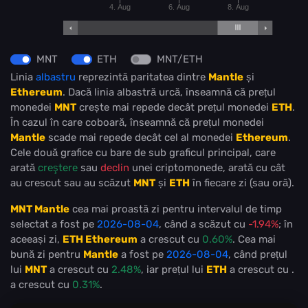
4. Aug
6. Aug
8. Aug
MNT
ETH
MNT/ETH
Linia
albastru
reprezintă paritatea dintre
Mantle
și
Ethereum
. Dacă linia albastră urcă, înseamnă că prețul
monedei
MNT
crește mai repede decât prețul monedei
ETH
.
În cazul în care coboară, înseamnă că prețul monedei
Mantle
scade mai repede decât cel al monedei
Ethereum
.
Cele două grafice cu bare de sub graficul principal, care
arată
creştere
sau
declin
unei criptomonede, arată cu cât
au crescut sau au scăzut
MNT
și
ETH
în fiecare zi (sau oră).
MNT Mantle
cea mai proastă zi pentru intervalul de timp
selectat a fost pe
2026-08-04
, când a scăzut cu
-1.94%
; în
aceeași zi,
ETH Ethereum
a crescut cu
0.60%
. Cea mai
bună zi pentru
Mantle
a fost pe
2026-08-04
, când prețul
lui
MNT
a crescut cu
2.48%
, iar prețul lui
ETH
a crescut cu
.
a crescut cu
0.31%
.