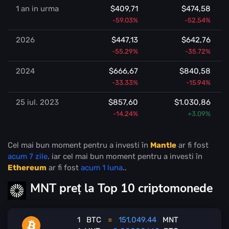
1 an in urma
$409,71
$474,58
-59.03%
-52.54%
2026
$447,13
$642,76
-55.29%
-35.72%
2024
$666,67
$840,58
-33.33%
-15.94%
25 iul. 2023
$857,60
$1.030,86
-14.24%
+3.09%
Cel mai bun moment pentru a investi în
Mantle
ar fi fost
acum 7 zile
. iar cel mai bun moment pentru a investi în
Ethereum
ar fi fost
acum 1 luna
..
MNT preț la Top 10 criptomonede
1
BTC
=
151,049.44
MNT