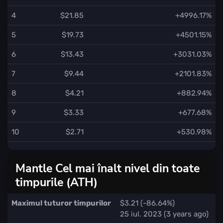
4
$21.85
+4996.17%
5
$19.73
+4501.15%
6
$13.43
+3031.03%
7
$9.44
+2101.83%
8
$4.21
+882.94%
9
$3.33
+677.68%
10
$2.71
+530.98%
Mantle Cel mai înalt nivel din toate
timpurile (ATH)
Maximul tuturor timpurilor
$3.21 (-86.64%)
25 iul. 2023 (3 years ago)