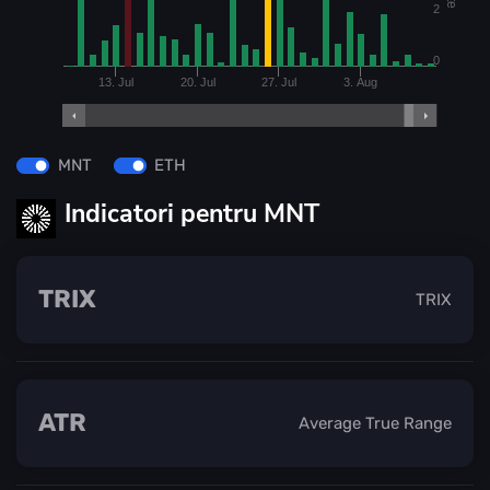
2
0
13. Jul
20. Jul
27. Jul
3. Aug
MNT
ETH
Indicatori pentru MNT
TRIX
TRIX
ATR
Average True Range