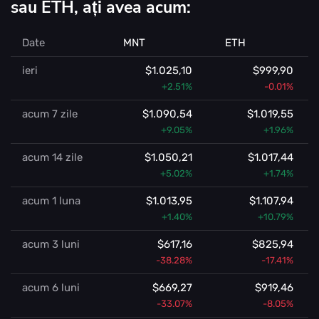
sau ETH, ați avea acum:
Date
MNT
ETH
ieri
$1.025,10
$999,90
+2.51%
-0.01%
acum 7 zile
$1.090,54
$1.019,55
+9.05%
+1.96%
acum 14 zile
$1.050,21
$1.017,44
+5.02%
+1.74%
acum 1 luna
$1.013,95
$1.107,94
+1.40%
+10.79%
acum 3 luni
$617,16
$825,94
-38.28%
-17.41%
acum 6 luni
$669,27
$919,46
-33.07%
-8.05%