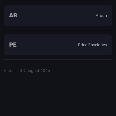
AR
Aroon
PE
Price Envelopes
Actualizat
9 august 2026
Consultați
și începeți să tranzacționați.
Top Crypo Burse
Recomandăm
sau
ca fiind cele mai bune
Binance
Kraken
burse criptografice.