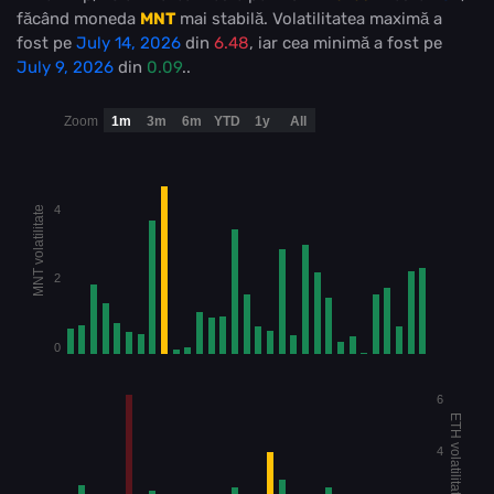
făcând moneda
MNT
mai stabilă
. Volatilitatea maximă a
fost pe
July 14, 2026
din
6.48
, iar cea minimă a fost pe
July 9, 2026
din
0.09
..
Zoom
1m
3m
6m
YTD
1y
All
4
MNT volatilitate
2
0
6
ETH volatilitate
4