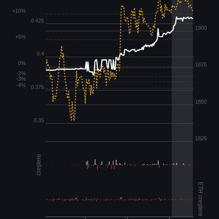
+10%
0.425
1900
+5%
0.4
0%
1875
-2%
-3%
-4%
0.375
1850
0.35
1825
creştere
ETH creştere