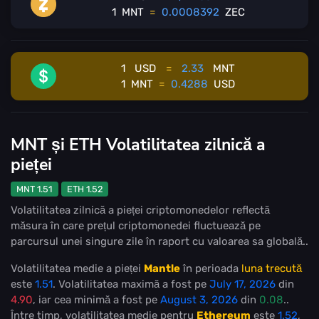
1
MNT
=
0.0008392
ZEC
1
USD
=
2.33
MNT
1
MNT
=
0.4288
USD
MNT și ETH Volatilitatea zilnică a
pieței
MNT 1.51
ETH 1.52
Volatilitatea zilnică a pieței criptomonedelor reflectă
măsura în care prețul criptomonedei fluctuează pe
parcursul unei singure zile în raport cu valoarea sa globală..
Volatilitatea medie a pieței
Mantle
în perioada
luna trecută
este
1.51
. Volatilitatea maximă a fost pe
July 17, 2026
din
4.90
, iar cea minimă a fost pe
August 3, 2026
din
0.08
..
Între timp, volatilitatea medie pentru
Ethereum
este
1.52
,