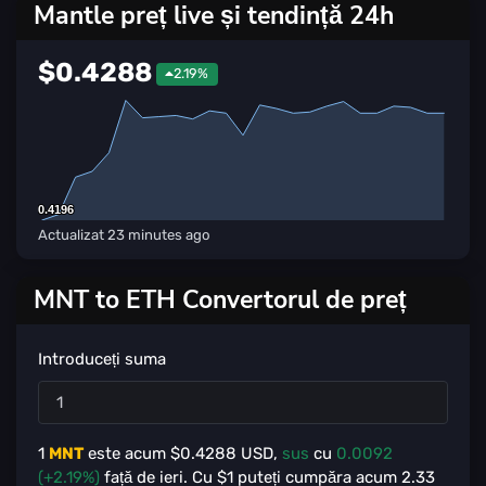
Mantle preț live și tendință 24h
$0.4288
2.19%
0.4196
0.4196
Actualizat
23 minutes ago
MNT to ETH Convertorul de preț
Introduceți suma
1
MNT
este acum $
0.4288
USD,
sus
cu
0.0092
(+2.19%)
față de ieri. Cu $
1
puteți cumpăra acum
2.33