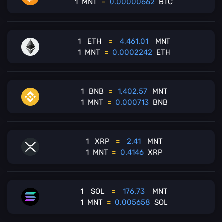
1
MNT
=
0.00000662
BTC
1
ETH
=
4,461.01
MNT
1
MNT
=
0.0002242
ETH
1
BNB
=
1,402.57
MNT
1
MNT
=
0.000713
BNB
1
XRP
=
2.41
MNT
1
MNT
=
0.4146
XRP
1
SOL
=
176.73
MNT
1
MNT
=
0.005658
SOL