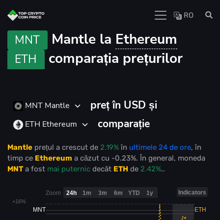
RO
Mantle la
Ethereum
MNT
comparația prețurilor
ETH
preț în USD și
MNT Mantle
comparație
ETH Ethereum
Mantle
prețul
a crescut
de
2.19%
în
ultimele 24 de ore
, în
timp ce
Ethereum
a căzut
cu
-0.23%
. În general, moneda
MNT
a fost
mai puternic
decât
ETH
de
2.42%
..
Indicators
Zoom
24h
1m
3m
6m
YTD
1y
+16%
MNT
ETH