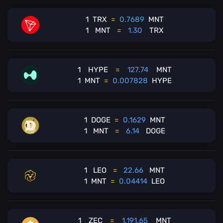
1
TRX
=
0.7689
MNT
1
MNT
=
1.30
TRX
1
HYPE
=
127.74
MNT
1
MNT
=
0.007828
HYPE
1
DOGE
=
0.1629
MNT
1
MNT
=
6.14
DOGE
1
LEO
=
22.66
MNT
1
MNT
=
0.04414
LEO
1
ZEC
=
1,191.65
MNT