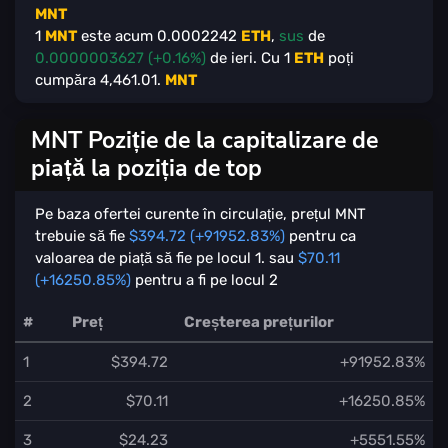
MNT
1
MNT
este acum
0.0002242
ETH
,
sus
de
0.0000003627 (+0.16%)
de ieri. Cu
1
ETH
poți
cumpăra
4,461.01
.
MNT
MNT Poziție de la capitalizare de
piață la poziția de top
Pe baza ofertei curente în circulație, prețul MNT
trebuie să fie
$394.72 (+91952.83%)
pentru ca
valoarea de piață să fie pe locul 1. sau
$70.11
(+16250.85%)
pentru a fi pe locul 2
#
Preț
Creșterea prețurilor
1
$394.72
+91952.83%
2
$70.11
+16250.85%
3
$24.23
+5551.55%