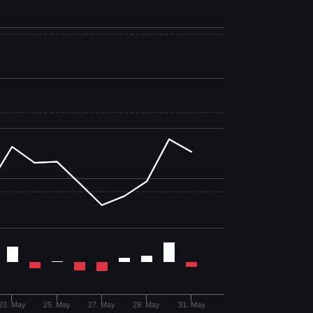
23. May
25. May
27. May
29. May
31. May