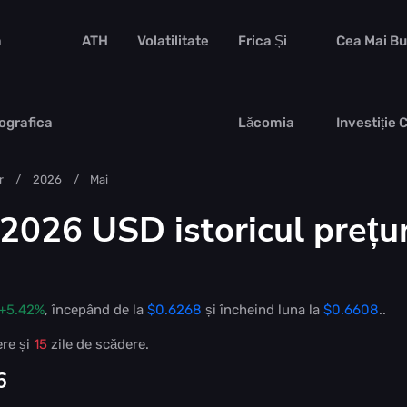
a
ATH
Volatilitate
Frica Și
Cea Mai B
ografica
Lăcomia
Investiție 
r
2026
Mai
026 USD istoricul prețur
+5.42%
, începând de la
$0.6268
și încheind luna la
$0.6608
..
ere și
15
zile de scădere.
6