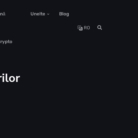
ună
Unelte
Blog
RO
Crypto
ilor