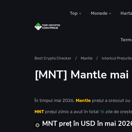
Top
Monede
Hart
Term
Best Crypto Checker
Mantle
Istoricul Prețurilo
[MNT] Mantle mai 2
În timpul mai 2026,
Mantle
prețul a crescut cu
MNT
prețul zilnic a avut în total
16
zile de creșt
MNT preț în USD în mai 202