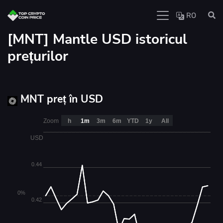
RO
[MNT] Mantle USD istoricul
prețurilor
MNT preț în USD
Zoom
h
1m
3m
6m
YTD
1y
All
USD
0.44
0%
0.42