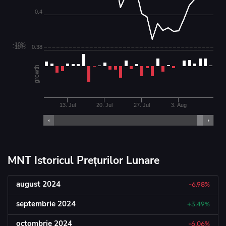
0.4
-10%
-10%
0.38
growth
13. Jul
20. Jul
27. Jul
3. Aug
MNT Istoricul Prețurilor Lunare
august 2024
-6.98%
septembrie 2024
+3.49%
octombrie 2024
-6.06%