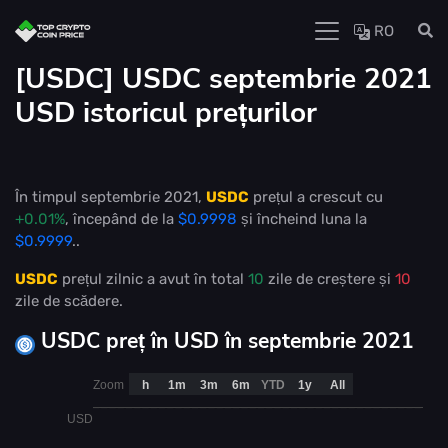
RO
[USDC] USDC septembrie 2021
USD istoricul prețurilor
În timpul septembrie 2021,
USDC
prețul a crescut cu
+0.01%
, începând de la
$0.9998
și încheind luna la
$0.9999
..
USDC
prețul zilnic a avut în total
10
zile de creștere și
10
zile de scădere.
USDC preț în USD în septembrie 2021
Zoom
h
1m
3m
6m
YTD
1y
All
USD