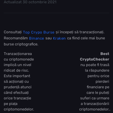
Actualizat
30 octombrie 2021
Consultați
și începeți să tranzacționați.
Top Crypo Burse
Recomandăm
sau
ca fiind cele mai bune
Binance
Kraken
burse criptografice.
Tranzacționarea
Best
cu criptomonede
CryptoChecker
implică un nivel
nu poate fi trasă
ridicat de risc.
la răspundere
Este important
pentru orice
să acționați cu
pierderi
prudență atunci
financiare pe
când efectuați
care le puteți
orice tranzacție
suferi ca urmare
pe piața
a tranzacționării
criptomonedelor.
criptomonedelor..