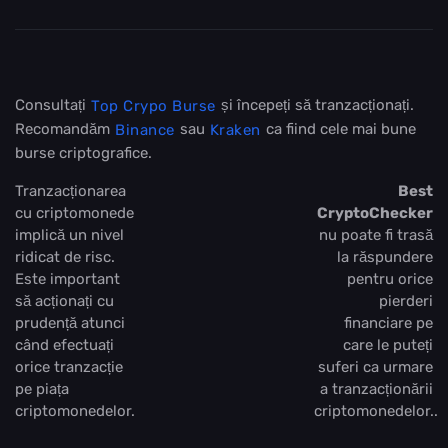
Consultați
și începeți să tranzacționați.
Top Crypo Burse
Recomandăm
sau
ca fiind cele mai bune
Binance
Kraken
burse criptografice.
Tranzacționarea
Best
cu criptomonede
CryptoChecker
implică un nivel
nu poate fi trasă
ridicat de risc.
la răspundere
Este important
pentru orice
să acționați cu
pierderi
prudență atunci
financiare pe
când efectuați
care le puteți
orice tranzacție
suferi ca urmare
pe piața
a tranzacționării
criptomonedelor.
criptomonedelor..