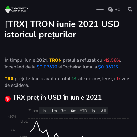
RO
[TRX] TRON iunie 2021 USD
istoricul prețurilor
În timpul iunie 2021,
TRON
prețul a refuzat cu
-12.58%
,
începând de la
$0.07679
și încheind luna la
$0.06713
..
TRX
prețul zilnic a avut în total
13
zile de creștere și
17
zile
de scădere.
TRX preț în USD în iunie 2021
Zoom
h
1m
3m
6m
YTD
1y
All
+10%
USD
0%