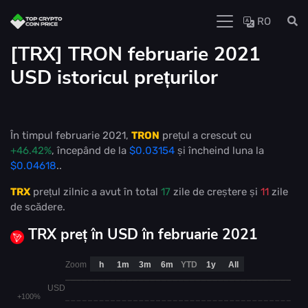
RO
[TRX] TRON februarie 2021
USD istoricul prețurilor
În timpul februarie 2021,
TRON
prețul a crescut cu
+46.42%
, începând de la
$0.03154
și încheind luna la
$0.04618
..
TRX
prețul zilnic a avut în total
17
zile de creștere și
11
zile
de scădere.
TRX preț în USD în februarie 2021
Zoom
h
1m
3m
6m
YTD
1y
All
USD
+100%