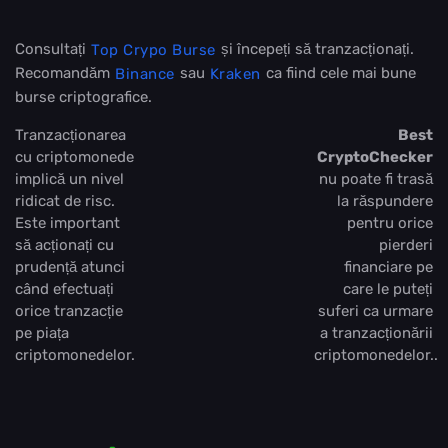
Consultați
și începeți să tranzacționați.
Top Crypo Burse
Recomandăm
sau
ca fiind cele mai bune
Binance
Kraken
burse criptografice.
Tranzacționarea
Best
cu criptomonede
CryptoChecker
implică un nivel
nu poate fi trasă
ridicat de risc.
la răspundere
Este important
pentru orice
să acționați cu
pierderi
prudență atunci
financiare pe
când efectuați
care le puteți
orice tranzacție
suferi ca urmare
pe piața
a tranzacționării
criptomonedelor.
criptomonedelor..