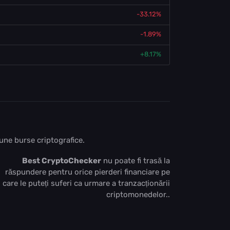
-33.12%
-1.89%
+8.17%
bune burse criptografice.
Best CryptoChecker
nu poate fi trasă la
răspundere pentru orice pierderi financiare pe
care le puteți suferi ca urmare a tranzacționării
criptomonedelor..