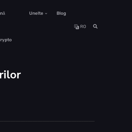
ună
Unelte
Blog
RO
Crypto
ilor