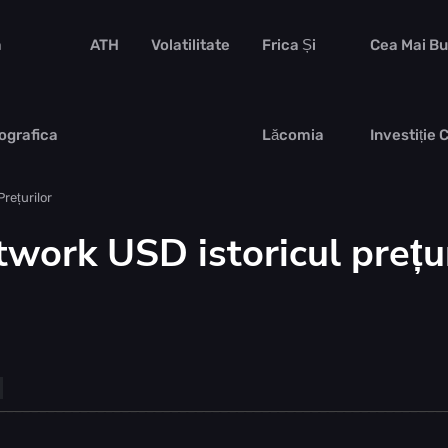
a
ATH
Volatilitate
Frica Și
Cea Mai B
ografica
Lăcomia
Investiție 
Prețurilor
work USD istoricul prețur