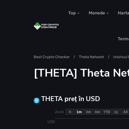
Top
Monede
Hart
Term
Best Crypto Checker
Theta Network
Istoricul 
[THETA] Theta Net
THETA preț în USD
Zoom
h
1m
3m
6m
YTD
1y
All
USD