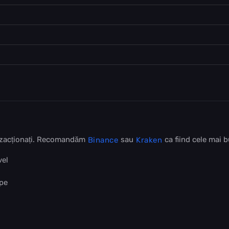
anzacționați. Recomandăm
sau
ca fiind cele mai 
Binance
Kraken
vel
 pe