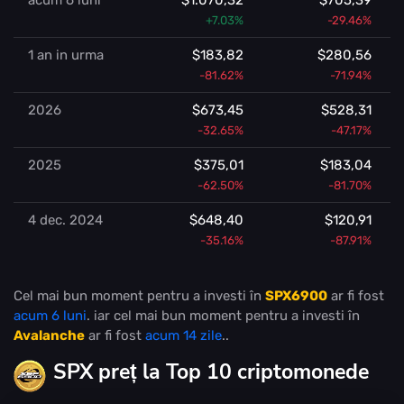
+7.03%
-29.46%
1 an in urma
$183,82
$280,56
-81.62%
-71.94%
2026
$673,45
$528,31
-32.65%
-47.17%
2025
$375,01
$183,04
-62.50%
-81.70%
4 dec. 2024
$648,40
$120,91
-35.16%
-87.91%
Cel mai bun moment pentru a investi în
SPX6900
ar fi fost
acum 6 luni
. iar cel mai bun moment pentru a investi în
Avalanche
ar fi fost
acum 14 zile
..
SPX preț la Top 10 criptomonede