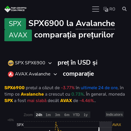
RO
SPX6900 la
Avalanche
SPX
comparația prețurilor
AVAX
preț în USD și
SPX SPX6900
comparație
AVAX Avalanche
SPX6900
prețul
a căzut
de
-3.77%
în
ultimele 24 de ore
, în
timp ce
Avalanche
a crescut
cu
0.73%
. În general, moneda
SPX
a fost
mai slabă
decât
AVAX
de
-4.46%
..
Indicators
Zoom
24h
1m
3m
6m
YTD
1y
+6%
SPX
AVAX