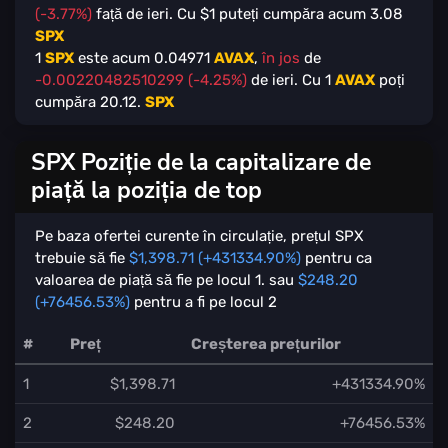
(-3.77%)
față de ieri. Cu $
1
puteți cumpăra acum
3.08
SPX
1
SPX
este acum
0.04971
AVAX
,
în jos
de
-0.00220482510299 (-4.25%)
de ieri. Cu
1
AVAX
poți
cumpăra
20.12
.
SPX
SPX Poziție de la capitalizare de
piață la poziția de top
Pe baza ofertei curente în circulație, prețul SPX
trebuie să fie
$1,398.71 (+431334.90%)
pentru ca
valoarea de piață să fie pe locul 1. sau
$248.20
(+76456.53%)
pentru a fi pe locul 2
#
Preț
Creșterea prețurilor
1
$1,398.71
+431334.90%
2
$248.20
+76456.53%