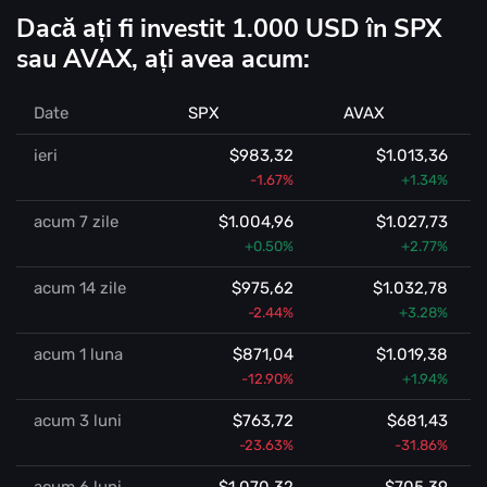
Dacă ați fi investit 1.000 USD în SPX
sau AVAX, ați avea acum:
Date
SPX
AVAX
ieri
$983,32
$1.013,36
-1.67%
+1.34%
acum 7 zile
$1.004,96
$1.027,73
+0.50%
+2.77%
acum 14 zile
$975,62
$1.032,78
-2.44%
+3.28%
acum 1 luna
$871,04
$1.019,38
-12.90%
+1.94%
acum 3 luni
$763,72
$681,43
-23.63%
-31.86%
acum 6 luni
$1.070,32
$705,39