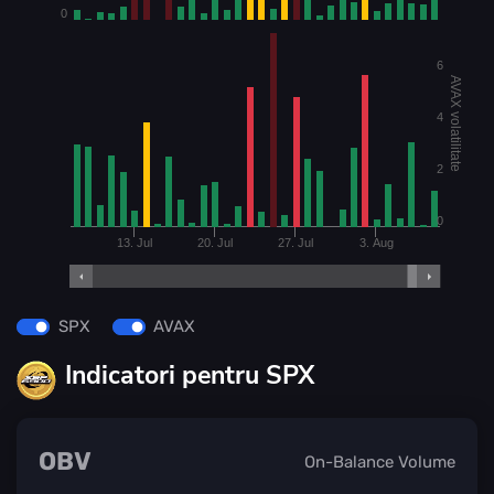
0
6
AVAX volatilitate
4
2
0
13. Jul
20. Jul
27. Jul
3. Aug
SPX
AVAX
Indicatori pentru SPX
OBV
On-Balance Volume