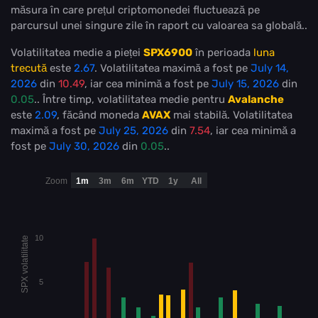
măsura în care prețul criptomonedei fluctuează pe
parcursul unei singure zile în raport cu valoarea sa globală..
Volatilitatea medie a pieței
SPX6900
în perioada
luna
trecută
este
2.67
. Volatilitatea maximă a fost pe
July 14,
2026
din
10.49
, iar cea minimă a fost pe
July 15, 2026
din
0.05
.. Între timp, volatilitatea medie pentru
Avalanche
este
2.09
, făcând moneda
AVAX
mai stabilă
. Volatilitatea
maximă a fost pe
July 25, 2026
din
7.54
, iar cea minimă a
fost pe
July 30, 2026
din
0.05
..
Zoom
1m
3m
6m
YTD
1y
All
10
SPX volatilitate
5