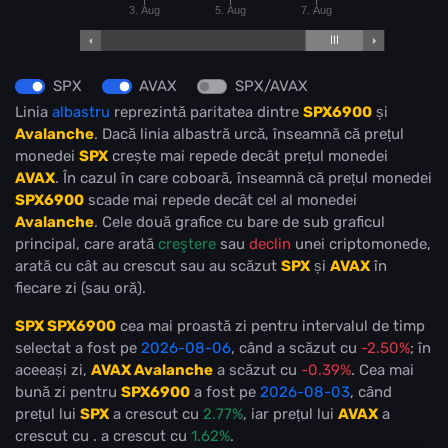
3. Aug
5. Aug
7. Aug
SPX
AVAX
SPX/AVAX
Linia
albastru
reprezintă paritatea dintre
SPX6900
și
Avalanche
. Dacă linia albastră urcă, înseamnă că prețul
monedei
SPX
crește mai repede decât prețul monedei
AVAX
. În cazul în care coboară, înseamnă că prețul monedei
SPX6900
scade mai repede decât cel al monedei
Avalanche
. Cele două grafice cu bare de sub graficul
principal, care arată
creştere
sau
declin
unei criptomonede,
arată cu cât au crescut sau au scăzut
SPX
și
AVAX
în
fiecare zi (sau oră).
SPX SPX6900
cea mai proastă zi pentru intervalul de timp
selectat a fost pe
2026-08-06
, când a scăzut cu
-2.50%
; în
aceeași zi,
AVAX Avalanche
a scăzut cu
-0.39%
. Cea mai
bună zi pentru
SPX6900
a fost pe
2026-08-03
, când
prețul lui
SPX
a crescut cu
2.77%
, iar prețul lui
AVAX
a
crescut cu
.
a crescut cu
1.62%
.