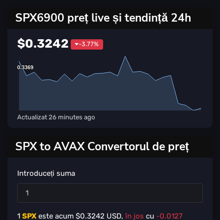
SPX6900 preț live și tendință 24h
$0.3242
-3.77%
0.3369
0.3369
Actualizat
26 minutes ago
SPX to AVAX Convertorul de preț
Introduceți suma
1
SPX
este acum $
0.3242
USD,
în jos
cu
-0.0127