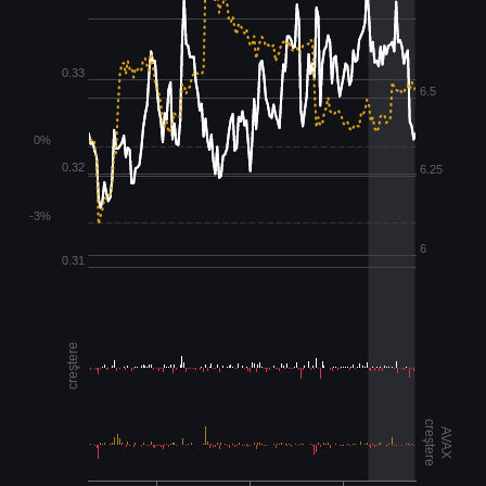
0.33
6.5
0%
0.32
6.25
-3%
6
0.31
creştere
creştere
AVAX