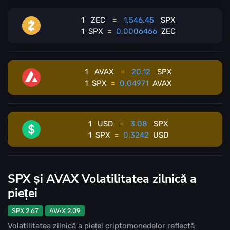
1
ZEC
=
1,546.45
SPX
1
SPX
=
0.0006466
ZEC
1
AVAX
=
20.12
SPX
1
SPX
=
0.04971
AVAX
1
USD
=
3.08
SPX
1
SPX
=
0.3242
USD
SPX și AVAX Volatilitatea zilnică a
pieței
SPX 2.67
AVAX 2.09
Volatilitatea zilnică a pieței criptomonedelor reflectă