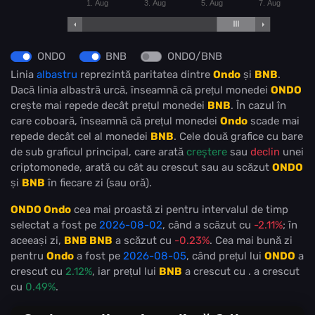
1. Aug
3. Aug
5. Aug
7. Aug
ONDO
BNB
ONDO/BNB
Linia
albastru
reprezintă paritatea dintre
Ondo
și
BNB
.
Dacă linia albastră urcă, înseamnă că prețul monedei
ONDO
crește mai repede decât prețul monedei
BNB
. În cazul în
care coboară, înseamnă că prețul monedei
Ondo
scade mai
repede decât cel al monedei
BNB
. Cele două grafice cu bare
de sub graficul principal, care arată
creştere
sau
declin
unei
criptomonede, arată cu cât au crescut sau au scăzut
ONDO
și
BNB
în fiecare zi (sau oră).
ONDO Ondo
cea mai proastă zi pentru intervalul de timp
selectat a fost pe
2026-08-02
, când a scăzut cu
-2.11%
; în
aceeași zi,
BNB BNB
a scăzut cu
-0.23%
. Cea mai bună zi
pentru
Ondo
a fost pe
2026-08-05
, când prețul lui
ONDO
a
crescut cu
2.12%
, iar prețul lui
BNB
a crescut cu
.
a crescut
cu
0.49%
.