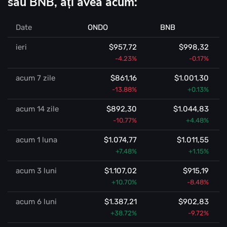
sau BNB, ați avea acum:
Date
ONDO
BNB
ieri
$957,72
$998,32
-4.23%
-0.17%
acum 7 zile
$861,16
$1.001,30
-13.88%
+0.13%
acum 14 zile
$892,30
$1.044,83
-10.77%
+4.48%
acum 1 luna
$1.074,77
$1.011,55
+7.48%
+1.15%
acum 3 luni
$1.107,02
$915,19
+10.70%
-8.48%
acum 6 luni
$1.387,21
$902,83
+38.72%
-9.72%