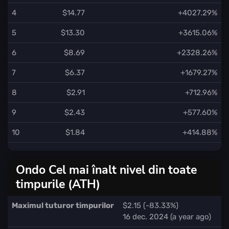
4
$14.77
+4027.29%
5
$13.30
+3615.06%
6
$8.69
+2328.26%
7
$6.37
+1679.27%
8
$2.91
+712.96%
9
$2.43
+577.60%
10
$1.84
+414.88%
Ondo Cel mai înalt nivel din toate
timpurile (ATH)
Maximul tuturor timpurilor
$2.15 (-83.33%)
16 dec. 2024 (a year ago)