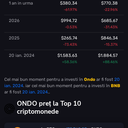
1 an in urma
$380,34
$770,38
-61.97%
-22.96%
2026
$994,72
$685,67
-0.53%
-31.43%
2025
$265,74
$846,34
-73.43%
-15.37%
20 ian. 2024
$1.583,63
$1.884,57
+58.36%
+88.46%
Cel mai bun moment pentru a investi în
Ondo
ar fi fost
20
ian. 2024
. iar cel mai bun moment pentru a investi în
BNB
ar fi fost
20 ian. 2024
..
ONDO preț la Top 10
criptomonede