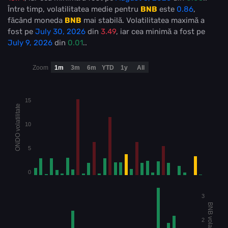
Între timp, volatilitatea medie pentru
BNB
este
0.86
,
făcând moneda
BNB
mai stabilă
. Volatilitatea maximă a
fost pe
July 30, 2026
din
3.49
, iar cea minimă a fost pe
July 9, 2026
din
0.01
..
Zoom
1m
3m
6m
YTD
1y
All
15
ONDO volatilitate
10
5
0
3
BNB volatilitate
2