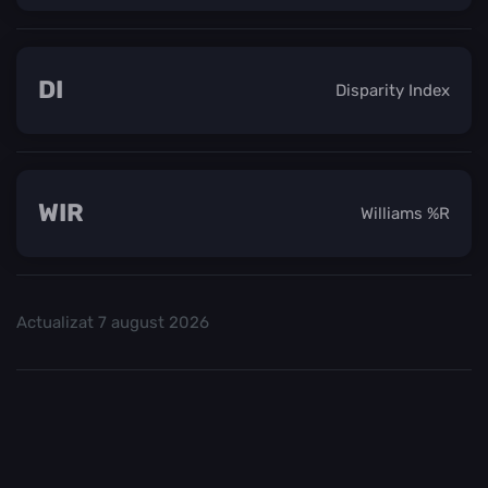
DI
Disparity Index
WIR
Williams %R
Actualizat
7 august 2026
Consultați
și începeți să tranzacționați.
Top Crypo Burse
Recomandăm
sau
ca fiind cele mai bune
Binance
Kraken