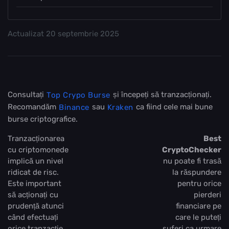
Actualizat
20 septembrie 2025
Consultați
și începeți să tranzacționați.
Top Crypo Burse
Recomandăm
sau
ca fiind cele mai bune
Binance
Kraken
burse criptografice.
Tranzacționarea
Best
cu criptomonede
CryptoChecker
implică un nivel
nu poate fi trasă
ridicat de risc.
la răspundere
Este important
pentru orice
să acționați cu
pierderi
prudență atunci
financiare pe
când efectuați
care le puteți
orice tranzacție
suferi ca urmare