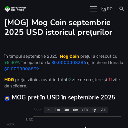
RO
[MOG] Mog Coin septembrie
2025 USD istoricul prețurilor
În timpul septembrie 2025,
Mog Coin
prețul a crescut cu
+5.40%
, începând de la
$0.0000008386
și încheind luna la
$0.0000008839
..
MOG
prețul zilnic a avut în total
9
zile de creștere și
11
zile
de scădere.
MOG preț în USD în septembrie 2025
Zoom
h
1m
3m
6m
YTD
1y
All
USD
+30%