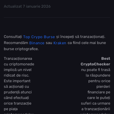
Actualizat
7 ianuarie 2026
Consultați
și începeți să tranzacționați.
Top Crypo Burse
Recomandăm
sau
ca fiind cele mai bune
Binance
Kraken
burse criptografice.
Tranzacționarea
Best
cu criptomonede
CryptoChecker
implică un nivel
nu poate fi trasă
ridicat de risc.
la răspundere
Este important
pentru orice
să acționați cu
pierderi
prudență atunci
financiare pe
când efectuați
care le puteți
orice tranzacție
suferi ca urmare
pe piața
a tranzacționării