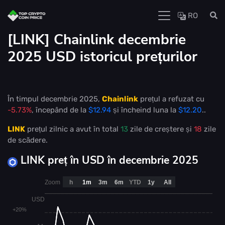
RO
[LINK] Chainlink decembrie
2025 USD istoricul prețurilor
În timpul decembrie 2025,
Chainlink
prețul a refuzat cu
-5.73%
, începând de la
$12.94
și încheind luna la
$12.20
..
LINK
prețul zilnic a avut în total
13
zile de creștere și
18
zile
de scădere.
LINK preț în USD în decembrie 2025
Zoom
h
1m
3m
6m
YTD
1y
All
USD
+20%