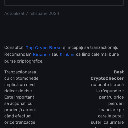
Actualizat
7 februarie 2024
Consultați
și începeți să tranzacționați.
Top Crypo Burse
Recomandăm
sau
ca fiind cele mai bune
Binance
Kraken
burse criptografice.
Tranzacționarea
Best
cu criptomonede
CryptoChecker
implică un nivel
nu poate fi trasă
ridicat de risc.
la răspundere
Este important
pentru orice
să acționați cu
pierderi
prudență atunci
financiare pe
când efectuați
care le puteți
orice tranzacție
suferi ca urmare