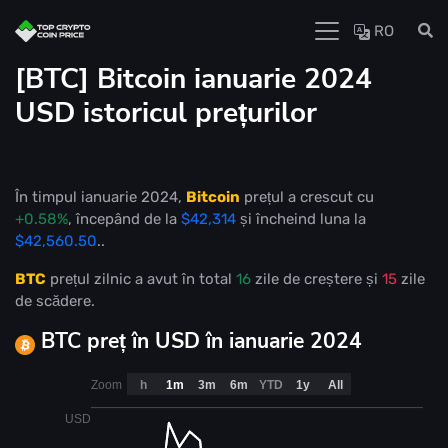
RO
[BTC] Bitcoin ianuarie 2024
USD istoricul prețurilor
În timpul ianuarie 2024,
Bitcoin
prețul a crescut cu
+0.58%
, începând de la
$42,314
și încheind luna la
$42,560.50
..
BTC
prețul zilnic a avut în total
16
zile de creștere și
15
zile
de scădere.
BTC preț în USD în ianuarie 2024
Zoom
h
1m
3m
6m
YTD
1y
All
USD