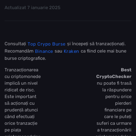
Actualizat
7 ianuarie 2025
Consultați
și începeți să tranzacționați.
Top Crypo Burse
Recomandăm
sau
ca fiind cele mai bune
Binance
Kraken
burse criptografice.
Tranzacționarea
Best
cu criptomonede
CryptoChecker
implică un nivel
nu poate fi trasă
ridicat de risc.
la răspundere
Este important
pentru orice
să acționați cu
pierderi
prudență atunci
financiare pe
când efectuați
care le puteți
orice tranzacție
suferi ca urmare
pe piața
a tranzacționării