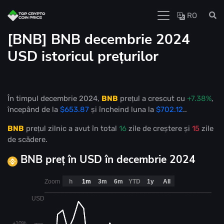
RO
[BNB] BNB decembrie 2024
USD istoricul prețurilor
În timpul decembrie 2024,
BNB
prețul a crescut cu
+7.38%
,
începând de la
$653.87
și încheind luna la
$702.12
..
BNB
prețul zilnic a avut în total
16
zile de creștere și
15
zile
de scădere.
BNB preț în USD în decembrie 2024
Zoom
h
1m
3m
6m
YTD
1y
All
USD
+10%