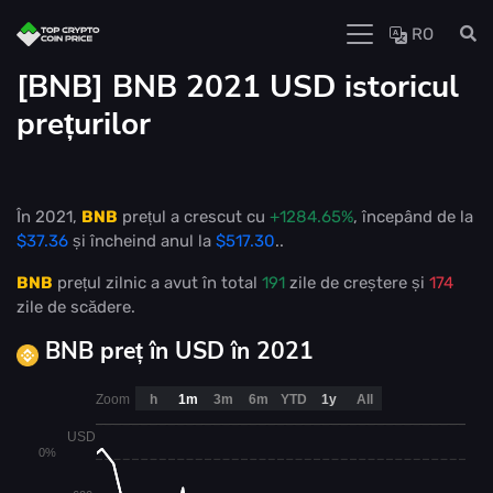
RO
[BNB] BNB 2021 USD istoricul
prețurilor
În 2021,
BNB
prețul a crescut cu
+1284.65%
, începând de la
$37.36
și încheind anul la
$517.30
..
BNB
prețul zilnic a avut în total
191
zile de creștere și
174
zile de scădere.
BNB preț în USD în 2021
Zoom
h
1m
3m
6m
YTD
1y
All
USD
0%