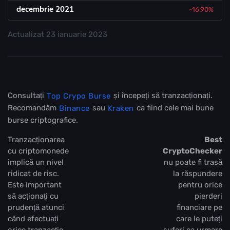
decembrie 2021
-16.90%
Actualizat
23 ianuarie 2023
Consultați
și începeți să tranzacționați.
Top Crypo Burse
Recomandăm
sau
ca fiind cele mai bune
Binance
Kraken
burse criptografice.
Tranzacționarea
Best
cu criptomonede
CryptoChecker
implică un nivel
nu poate fi trasă
ridicat de risc.
la răspundere
Este important
pentru orice
să acționați cu
pierderi
prudență atunci
financiare pe
când efectuați
care le puteți